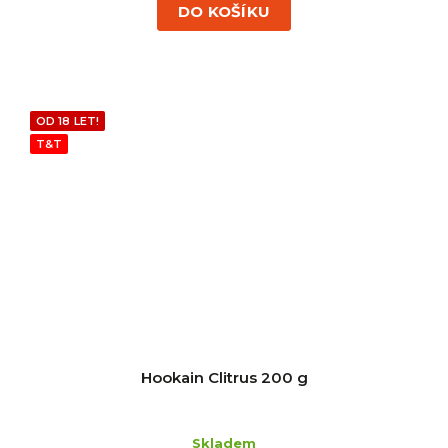
DO KOŠÍKU
OD 18 LET!
T&T
Hookain Clitrus 200 g
Skladem