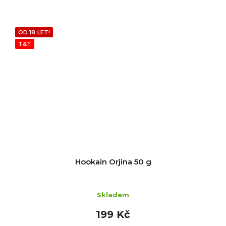
OD 18 LET!
T&T
Hookain Orjina 50 g
Skladem
199 Kč