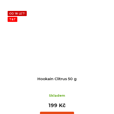
OD 18 LET!
T&T
Hookain Clitrus 50 g
Skladem
199 Kč