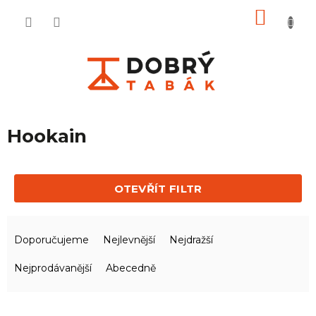
Přejít
NÁKU
na
KOŠÍ
obsah
Hookain
OTEVŘÍT FILTR
Ř
a
Doporučujeme
Nejlevnější
Nejdražší
z
e
Nejprodávanější
Abecedně
n
í
V