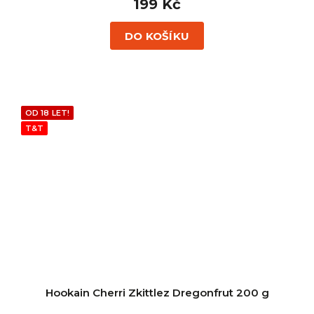
199 Kč
DO KOŠÍKU
OD 18 LET!
T&T
Hookain Cherri Zkittlez Dregonfrut 200 g