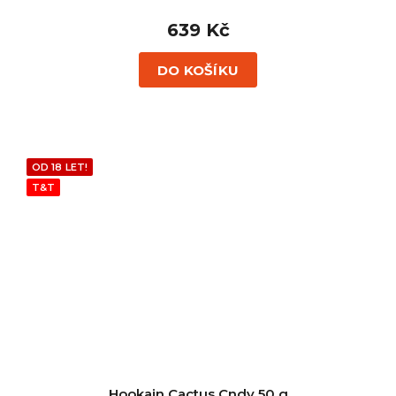
639 Kč
DO KOŠÍKU
OD 18 LET!
T&T
Hookain Cactus Cndy 50 g