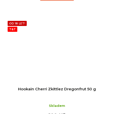
OD 18 LET!
T&T
Hookain Cherri Zkittlez Dregonfrut 50 g
Skladem