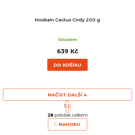
Hookain Cactus Cndy 200 g
Skladem
639 Kč
DO KOŠÍKU
NAČÍST DALŠÍ 4
S
1
2
t
O
r
28
položek celkem
v
á
l
n
NAHORU
á
k
o
d