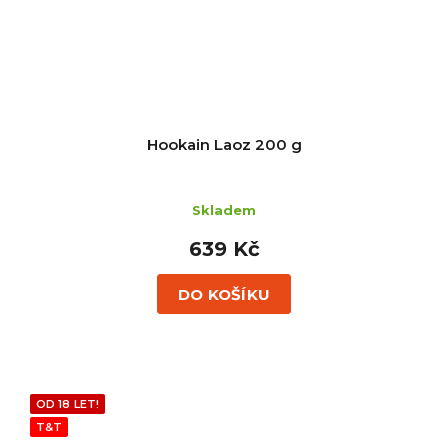
Hookain Laoz 200 g
Skladem
639 Kč
DO KOŠÍKU
OD 18 LET!
T&T