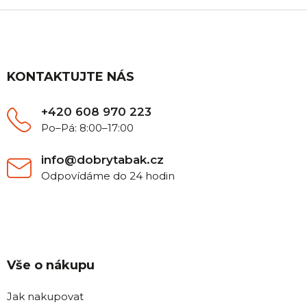
v
a
Z
á
c
á
n
í
í
p
p
a
r
t
KONTAKTUJTE NÁS
v
k
í
y
+420 608 970 223
v
Po–Pá: 8:00–17:00
ý
p
i
info@dobrytabak.cz
s
Odpovídáme do 24 hodin
u
Vše o nákupu
Jak nakupovat