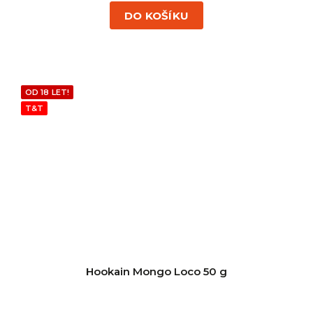
DO KOŠÍKU
OD 18 LET!
T&T
Hookain Mongo Loco 50 g